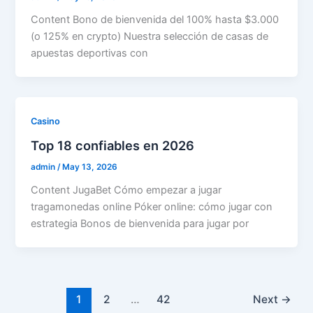
Content Bono de bienvenida del 100% hasta $3.000
(o 125% en crypto) Nuestra selección de casas de
apuestas deportivas con
Casino
Top 18 confiables en 2026
admin
/
May 13, 2026
Content JugaBet Cómo empezar a jugar
tragamonedas online Póker online: cómo jugar con
estrategia Bonos de bienvenida para jugar por
1
2
…
42
Next
→