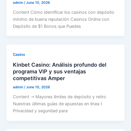
admin
/
June 10, 2026
Content Cómo identificar los casinos con depósito
mínimo de buena reputación Casinos Online con
Depósito de $1 Bonos que Puedes
Casino
Kinbet Casino: Análisis profundo del
programa VIP y sus ventajas
competitivas Amper
admin
/
June 10, 2026
Content ⇢ Mayores límites de depósito y retiro
Nuestras últimas guías de apuestas en línea (
Privacidad y seguridad para