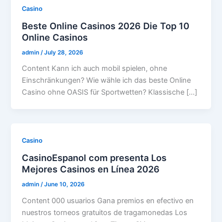
Casino
Beste Online Casinos 2026 Die Top 10
Online Casinos
admin
/
July 28, 2026
Content Kann ich auch mobil spielen, ohne
Einschränkungen? Wie wähle ich das beste Online
Casino ohne OASIS für Sportwetten? Klassische […]
Casino
CasinoEspanol com presenta Los
Mejores Casinos en Línea 2026
admin
/
June 10, 2026
Content 000 usuarios Gana premios en efectivo en
nuestros torneos gratuitos de tragamonedas Los