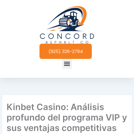
Skip
to
content
(925) 326-2794
Menu
Kinbet Casino: Análisis
profundo del programa VIP y
sus ventajas competitivas