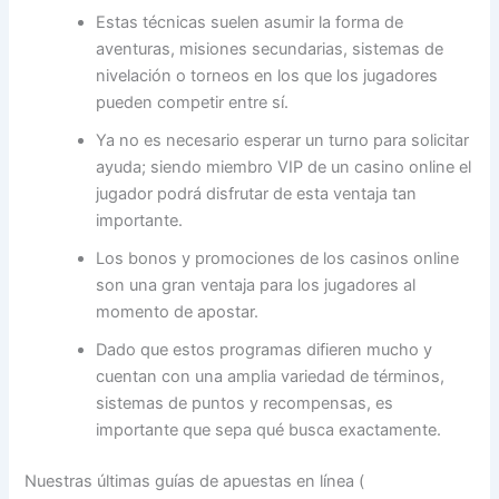
Estas técnicas suelen asumir la forma de
aventuras, misiones secundarias, sistemas de
nivelación o torneos en los que los jugadores
pueden competir entre sí.
Ya no es necesario esperar un turno para solicitar
ayuda; siendo miembro VIP de un casino online el
jugador podrá disfrutar de esta ventaja tan
importante.
Los bonos y promociones de los casinos online
son una gran ventaja para los jugadores al
momento de apostar.
Dado que estos programas difieren mucho y
cuentan con una amplia variedad de términos,
sistemas de puntos y recompensas, es
importante que sepa qué busca exactamente.
Nuestras últimas guías de apuestas en línea (