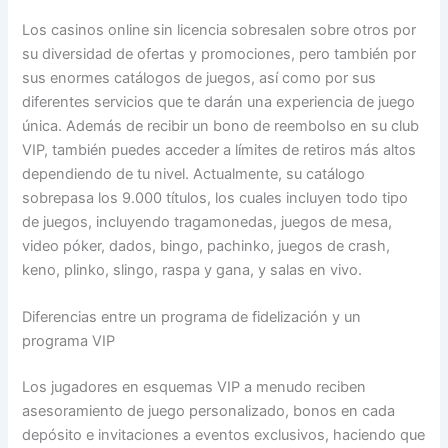
Los casinos online sin licencia sobresalen sobre otros por
su diversidad de ofertas y promociones, pero también por
sus enormes catálogos de juegos, así como por sus
diferentes servicios que te darán una experiencia de juego
única. Además de recibir un bono de reembolso en su club
VIP, también puedes acceder a límites de retiros más altos
dependiendo de tu nivel. Actualmente, su catálogo
sobrepasa los 9.000 títulos, los cuales incluyen todo tipo
de juegos, incluyendo tragamonedas, juegos de mesa,
video póker, dados, bingo, pachinko, juegos de crash,
keno, plinko, slingo, raspa y gana, y salas en vivo.
Diferencias entre un programa de fidelización y un
programa VIP
Los jugadores en esquemas VIP a menudo reciben
asesoramiento de juego personalizado, bonos en cada
depósito e invitaciones a eventos exclusivos, haciendo que