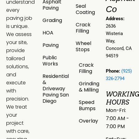
Asphalt
understand
Seal
Paving
Co
every
Coating
paving job
Address:
Grading
Crack
is unique.
2636
Filling
HOA
Wisteria
We assess
Way,
your site,
Wheel
Paving
Concord, CA
Stops
provide
94519
Public
tailored
Works
Crack
solutions,
Filling
Phone:
(925)
and
Residential
326-2794
&
execute
Grinding
Driveway
& Milling
with
WORKIN
Paving San
precision.
Diego
Speed
HOURS
We treat
Bumps
Mon-Fri:
your
7:00 AM -
Overlay
project
7:00 PM
with care,