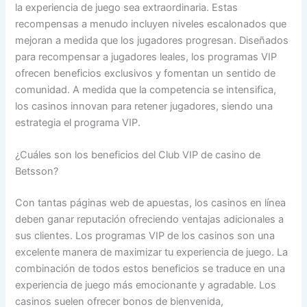
la experiencia de juego sea extraordinaria. Estas
recompensas a menudo incluyen niveles escalonados que
mejoran a medida que los jugadores progresan. Diseñados
para recompensar a jugadores leales, los programas VIP
ofrecen beneficios exclusivos y fomentan un sentido de
comunidad. A medida que la competencia se intensifica,
los casinos innovan para retener jugadores, siendo una
estrategia el programa VIP.
¿Cuáles son los beneficios del Club VIP de casino de
Betsson?
Con tantas páginas web de apuestas, los casinos en línea
deben ganar reputación ofreciendo ventajas adicionales a
sus clientes. Los programas VIP de los casinos son una
excelente manera de maximizar tu experiencia de juego. La
combinación de todos estos beneficios se traduce en una
experiencia de juego más emocionante y agradable. Los
casinos suelen ofrecer bonos de bienvenida,