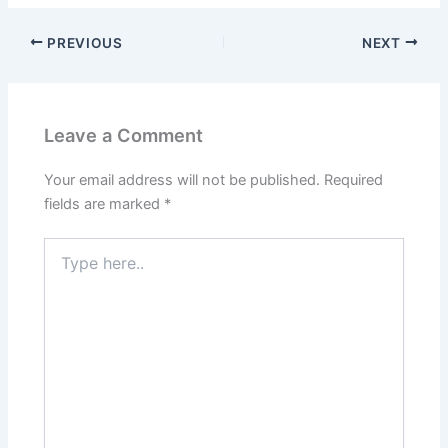
PREVIOUS
NEXT
Leave a Comment
Your email address will not be published.
Required
fields are marked
*
Type
here..