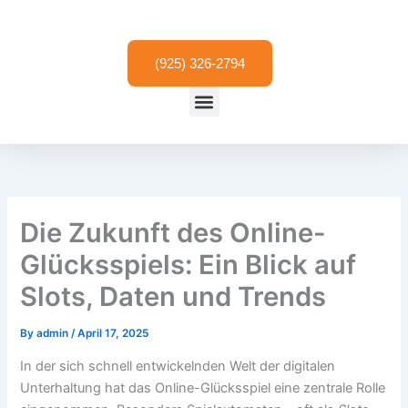
Skip
to
content
(925) 326-2794
Menu
Die Zukunft des Online-
Glücksspiels: Ein Blick auf
Slots, Daten und Trends
By
admin
/
April 17, 2025
In der sich schnell entwickelnden Welt der digitalen
Unterhaltung hat das Online-Glücksspiel eine zentrale Rolle